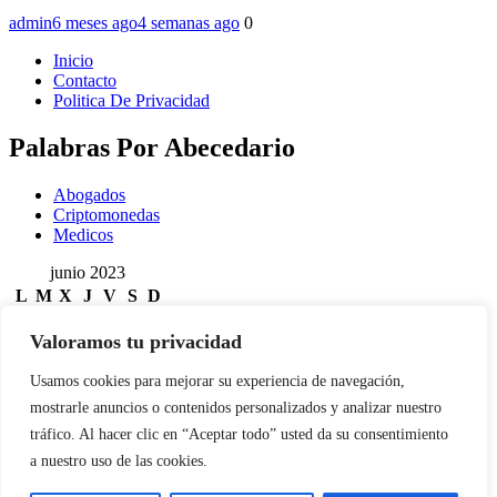
admin
6 meses ago
4 semanas ago
0
Inicio
Contacto
Politica De Privacidad
Palabras Por Abecedario
Abogados
Criptomonedas
Medicos
junio 2023
L
M
X
J
V
S
D
1
2
3
4
Valoramos tu privacidad
5
6
7
8
9
10
11
12
13
14
15
16
17
18
Usamos cookies para mejorar su experiencia de navegación,
19
20
21
22
23
24
25
mostrarle anuncios o contenidos personalizados y analizar nuestro
26
27
28
29
30
tráfico. Al hacer clic en “Aceptar todo” usted da su consentimiento
« May
Buscar:
a nuestro uso de las cookies.