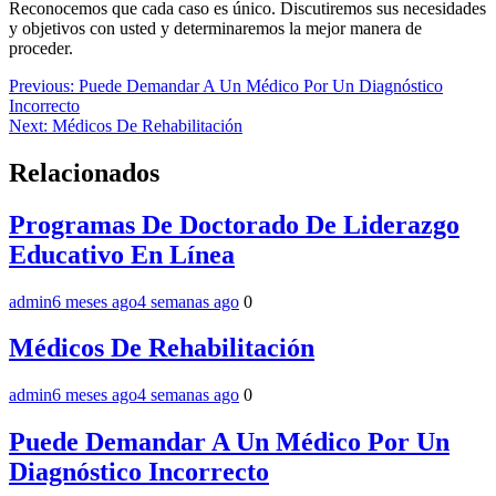
Reconocemos que cada caso es único. Discutiremos sus necesidades
y objetivos con usted y determinaremos la mejor manera de
proceder.
Navegación
Previous:
Puede Demandar A Un Médico Por Un Diagnóstico
Incorrecto
de
Next:
Médicos De Rehabilitación
entradas
Relacionados
Programas De Doctorado De Liderazgo
Educativo En Línea
admin
6 meses ago
4 semanas ago
0
Médicos De Rehabilitación
admin
6 meses ago
4 semanas ago
0
Puede Demandar A Un Médico Por Un
Diagnóstico Incorrecto