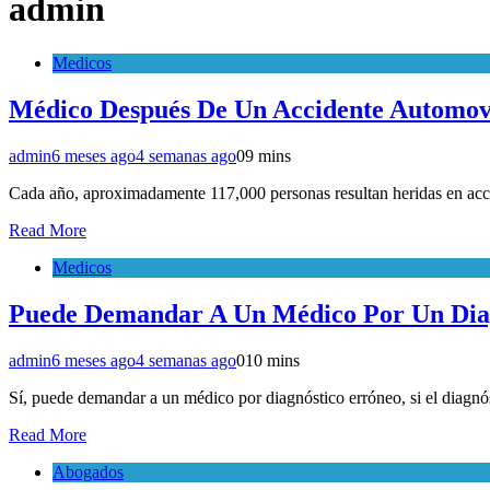
admin
Medicos
Médico Después De Un Accidente Automovi
admin
6 meses ago
4 semanas ago
0
9 mins
Cada año, aproximadamente 117,000 personas resultan heridas en acci
Read More
Medicos
Puede Demandar A Un Médico Por Un Diag
admin
6 meses ago
4 semanas ago
0
10 mins
Sí, puede demandar a un médico por diagnóstico erróneo, si el diagnó
Read More
Abogados