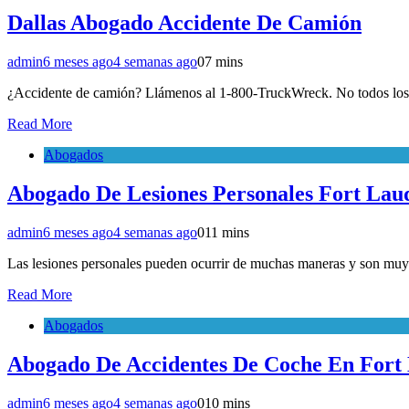
Dallas Abogado Accidente De Camión
admin
6 meses ago
4 semanas ago
0
7 mins
¿Accidente de camión? Llámenos al 1-800-TruckWreck. No todos los 
Read More
Abogados
Abogado De Lesiones Personales Fort Lau
admin
6 meses ago
4 semanas ago
0
11 mins
Las lesiones personales pueden ocurrir de muchas maneras y son mu
Read More
Abogados
Abogado De Accidentes De Coche En Fort
admin
6 meses ago
4 semanas ago
0
10 mins