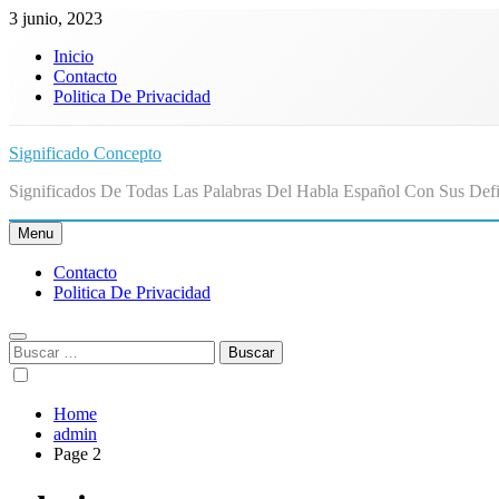
Skip
3 junio, 2023
to
Inicio
content
Contacto
Politica De Privacidad
Significado Concepto
Significados De Todas Las Palabras Del Habla Español Con Sus Defi
Menu
Contacto
Politica De Privacidad
Buscar:
Home
admin
Page 2