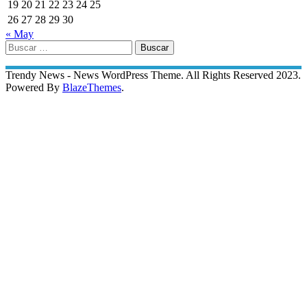
19
20
21
22
23
24
25
26
27
28
29
30
« May
Buscar:
Trendy News - News WordPress Theme. All Rights Reserved 2023.
Powered By
BlazeThemes
.