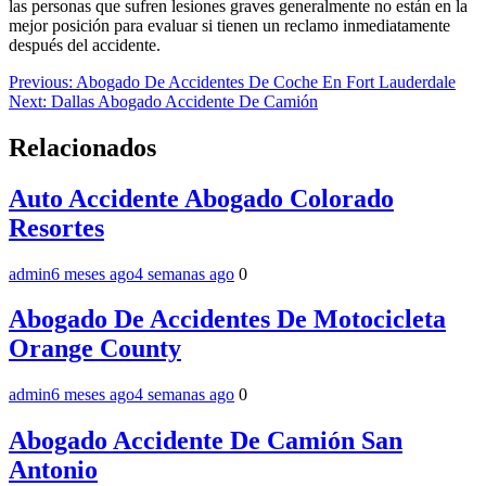
las personas que sufren lesiones graves generalmente no están en la
mejor posición para evaluar si tienen un reclamo inmediatamente
después del accidente.
Navegación
Previous:
Abogado De Accidentes De Coche En Fort Lauderdale
Next:
Dallas Abogado Accidente De Camión
de
entradas
Relacionados
Auto Accidente Abogado Colorado
Resortes
admin
6 meses ago
4 semanas ago
0
Abogado De Accidentes De Motocicleta
Orange County
admin
6 meses ago
4 semanas ago
0
Abogado Accidente De Camión San
Antonio