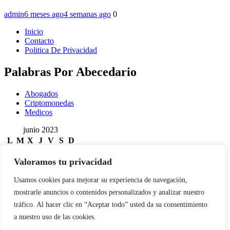
admin
6 meses ago
4 semanas ago
0
Inicio
Contacto
Politica De Privacidad
Palabras Por Abecedario
Abogados
Criptomonedas
Medicos
junio 2023
L
M
X
J
V
S
D
1
2
3
4
Valoramos tu privacidad
5
6
7
8
9
10
11
12
13
14
15
16
17
18
Usamos cookies para mejorar su experiencia de navegación,
19
20
21
22
23
24
25
mostrarle anuncios o contenidos personalizados y analizar nuestro
26
27
28
29
30
tráfico. Al hacer clic en “Aceptar todo” usted da su consentimiento
« May
Buscar:
a nuestro uso de las cookies.