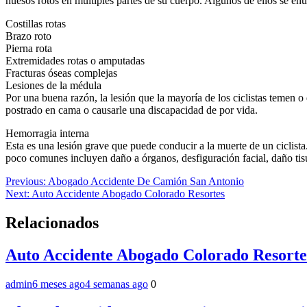
huesos rotos en múltiples partes de su cuerpo. Algunos de ellos se en
Costillas rotas
Brazo roto
Pierna rota
Extremidades rotas o amputadas
Fracturas óseas complejas
Lesiones de la médula
Por una buena razón, la lesión que la mayoría de los ciclistas temen o q
postrado en cama o causarle una discapacidad de por vida.
Hemorragia interna
Esta es una lesión grave que puede conducir a la muerte de un ciclista
poco comunes incluyen daño a órganos, desfiguración facial, daño tisu
Navegación
Previous:
Abogado Accidente De Camión San Antonio
Next:
Auto Accidente Abogado Colorado Resortes
de
entradas
Relacionados
Auto Accidente Abogado Colorado Resorte
admin
6 meses ago
4 semanas ago
0