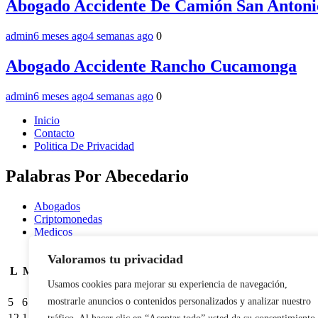
Abogado Accidente De Camión San Antoni
admin
6 meses ago
4 semanas ago
0
Abogado Accidente Rancho Cucamonga
admin
6 meses ago
4 semanas ago
0
Inicio
Contacto
Politica De Privacidad
Palabras Por Abecedario
Abogados
Criptomonedas
Medicos
junio 2023
Valoramos tu privacidad
L
M
X
J
V
S
D
Usamos cookies para mejorar su experiencia de navegación,
1
2
3
4
5
6
7
8
9
10
11
mostrarle anuncios o contenidos personalizados y analizar nuestro
12
13
14
15
16
17
18