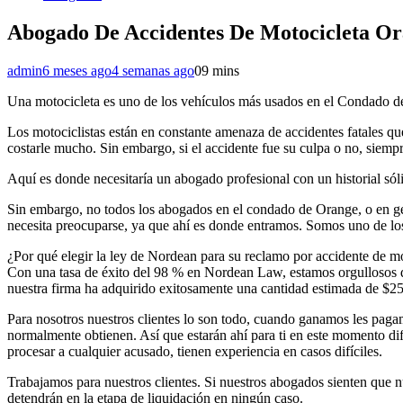
Abogado De Accidentes De Motocicleta O
admin
6 meses ago
4 semanas ago
0
9 mins
Una motocicleta es uno de los vehículos más usados en el Condado de
Los motociclistas están en constante amenaza de accidentes fatales que 
costarle mucho. Sin embargo, si el accidente fue su culpa o no, siempr
Aquí es donde necesitaría un abogado profesional con un historial sól
Sin embargo, no todos los abogados en el condado de Orange, o en gene
necesita preocuparse, ya que ahí es donde entramos. Somos uno de l
¿Por qué elegir la ley de Nordean para su reclamo por accidente de 
Con una tasa de éxito del 98 % en Nordean Law, estamos orgullosos d
nuestra firma ha adquirido exitosamente una cantidad estimada de $250
Para nosotros nuestros clientes lo son todo, cuando ganamos les paga
normalmente obtienen. Así que estarán ahí para ti en este momento d
procesar a cualquier acusado, tienen experiencia en casos difíciles.
Trabajamos para nuestros clientes. Si nuestros abogados sienten que nu
detendrán en la etapa de liquidación en ningún caso.