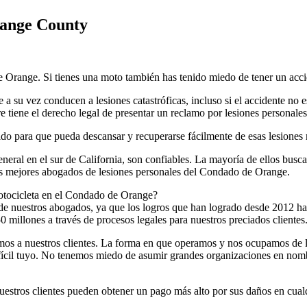
range County
 Orange. Si tienes una moto también has tenido miedo de tener un accid
a su vez conducen a lesiones catastróficas, incluso si el accidente no es
e tiene el derecho legal de presentar un reclamo por lesiones personales
ido para que pueda descansar y recuperarse fácilmente de esas lesiones 
ral en el sur de California, son confiables. La mayoría de ellos busca
os mejores abogados de lesiones personales del Condado de Orange.
motocicleta en el Condado de Orange?
e nuestros abogados, ya que los logros que han logrado desde 2012 ha
 millones a través de procesos legales para nuestros preciados clientes
mos a nuestros clientes. La forma en que operamos y nos ocupamos de l
ifícil tuyo. No tenemos miedo de asumir grandes organizaciones en nom
estros clientes pueden obtener un pago más alto por sus daños en cualqu