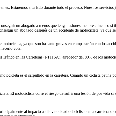
tes. Estaremos a tu lado durante todo el proceso. Nuestros servicios ju
a conseguir un abogado a menos que tenga lesiones menores. Incluso si t
 conseguir un abogado después de un accidente de motocicleta, ya que 
de motocicleta, ya que son bastante graves en comparación con los accid
hacerlo volar.
l Tráfico en las Carreteras (NHTSA), alrededor del 80% de los motocicl
ocicleta es el sarpullido en la carretera. Cuando un ciclista patina por
leta. El motociclista corre el riesgo de sufrir una lesión de por vida si 
cipalmente al impacto a alta velocidad del ciclista en la carretera o cu